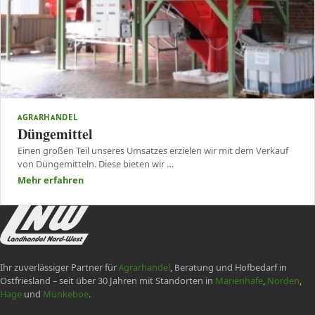
AGRARHANDEL
Düngemittel
Einen großen Teil unseres Umsatzes erzielen wir mit dem Verkauf
von Düngemitteln. Diese bieten wir …
Mehr erfahren
Ihr zuverlässiger Partner für
Agrarhandel
, Beratung und Hofbedarf in
Ostfriesland – seit über 30 Jahren mit Standorten in
Marienhafe
,
Norden
,
Hage
und
Münkeboe
.