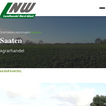
Startseite
Leistungen
Saaten
›
›
Saaten
Agrarhandel
AGRARHANDEL